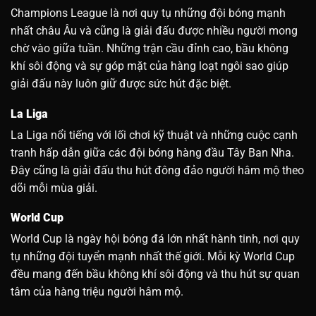
Champions League là nơi quy tụ những đội bóng mạnh
nhất châu Âu và cũng là giải đấu được nhiều người mong
chờ vào giữa tuần. Những trận cầu đỉnh cao, bầu không
khí sôi động và sự góp mặt của hàng loạt ngôi sao giúp
giải đấu này luôn giữ được sức hút đặc biệt.
La Liga
La Liga nổi tiếng với lối chơi kỹ thuật và những cuộc cạnh
tranh hấp dẫn giữa các đội bóng hàng đầu Tây Ban Nha.
Đây cũng là giải đấu thu hút đông đảo người hâm mộ theo
dõi mỗi mùa giải.
World Cup
World Cup là ngày hội bóng đá lớn nhất hành tinh, nơi quy
tụ những đội tuyển mạnh nhất thế giới. Mỗi kỳ World Cup
đều mang đến bầu không khí sôi động và thu hút sự quan
tâm của hàng triệu người hâm mộ.