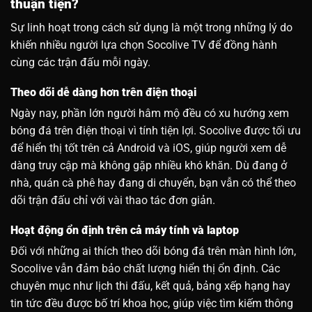
thuận tiện?
Sự linh hoạt trong cách sử dụng là một trong những lý do
khiến nhiều người lựa chọn Socolive TV để đồng hành
cùng các trận đấu mỗi ngày.
Theo dõi dễ dàng hơn trên điện thoại
Ngày nay, phần lớn người hâm mộ đều có xu hướng xem
bóng đá trên điện thoại vì tính tiện lợi. Socolive được tối ưu
để hiển thị tốt trên cả Android và iOS, giúp người xem dễ
dàng truy cập mà không gặp nhiều khó khăn. Dù đang ở
nhà, quán cà phê hay đang di chuyển, bạn vẫn có thể theo
dõi trận đấu chỉ với vài thao tác đơn giản.
Hoạt động ổn định trên cả máy tính và laptop
Đối với những ai thích theo dõi bóng đá trên màn hình lớn,
Socolive vẫn đảm bảo chất lượng hiển thị ổn định. Các
chuyên mục như lịch thi đấu, kết quả, bảng xếp hạng hay
tin tức đều được bố trí khoa học, giúp việc tìm kiếm thông