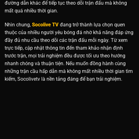
đường dẫn khác để tiếp tục theo dõi trận đấu mà không
mất quá nhiều thời gian.
Nhìn chung,
Socolive TV
đang trở thành lựa chọn quen
thuộc của nhiều người yêu bóng đá nhờ khả năng đáp ứng
đầy đủ nhu cầu theo dõi các trận đấu mỗi ngày. Từ xem
trực tiếp, cập nhật thông tin đến tham khảo nhận định
trước trận, mọi trải nghiệm đều được tối ưu theo hướng
nhanh chóng và thuận tiện. Nếu muốn đồng hành cùng
những trận cầu hấp dẫn mà không mất nhiều thời gian tìm
kiếm, Socolivetv là nền tảng đáng để bạn trải nghiệm.