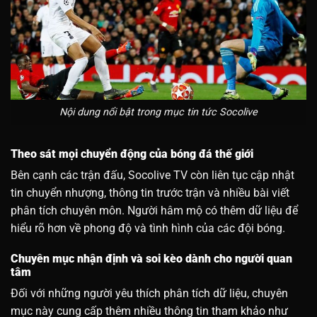
Nội dung nổi bật trong mục tin tức Socolive
Theo sát mọi chuyển động của bóng đá thế giới
Bên cạnh các trận đấu, Socolive TV còn liên tục cập nhật
tin chuyển nhượng, thông tin trước trận và nhiều bài viết
phân tích chuyên môn. Người hâm mộ có thêm dữ liệu để
hiểu rõ hơn về phong độ và tình hình của các đội bóng.
Chuyên mục nhận định và soi kèo dành cho người quan
tâm
Đối với những người yêu thích phân tích dữ liệu, chuyên
mục này cung cấp thêm nhiều thông tin tham khảo như