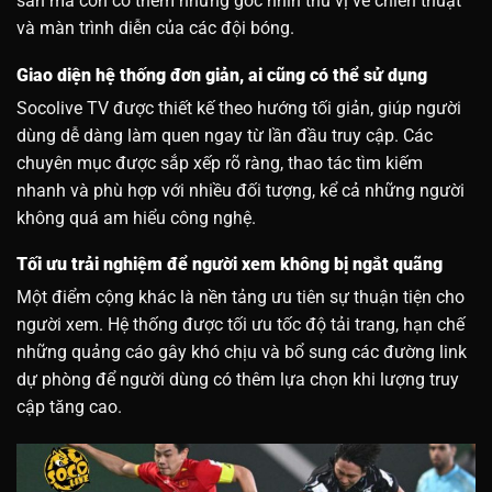
sân mà còn có thêm những góc nhìn thú vị về chiến thuật
và màn trình diễn của các đội bóng.
Giao diện hệ thống đơn giản, ai cũng có thể sử dụng
Socolive TV được thiết kế theo hướng tối giản, giúp người
dùng dễ dàng làm quen ngay từ lần đầu truy cập. Các
chuyên mục được sắp xếp rõ ràng, thao tác tìm kiếm
nhanh và phù hợp với nhiều đối tượng, kể cả những người
không quá am hiểu công nghệ.
Tối ưu trải nghiệm để người xem không bị ngắt quãng
Một điểm cộng khác là nền tảng ưu tiên sự thuận tiện cho
người xem. Hệ thống được tối ưu tốc độ tải trang, hạn chế
những quảng cáo gây khó chịu và bổ sung các đường link
dự phòng để người dùng có thêm lựa chọn khi lượng truy
cập tăng cao.