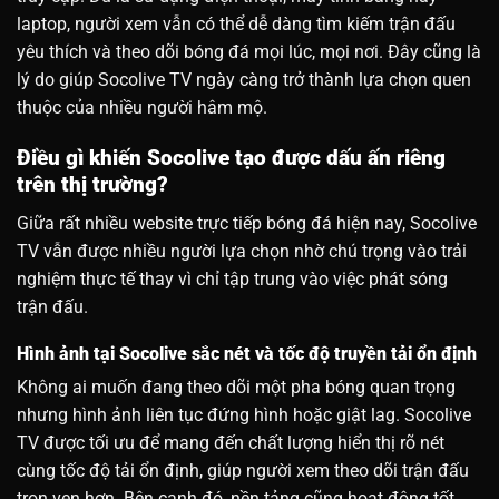
laptop, người xem vẫn có thể dễ dàng tìm kiếm trận đấu
yêu thích và theo dõi bóng đá mọi lúc, mọi nơi. Đây cũng là
lý do giúp Socolive TV ngày càng trở thành lựa chọn quen
thuộc của nhiều người hâm mộ.
Điều gì khiến Socolive tạo được dấu ấn riêng
trên thị trường?
Giữa rất nhiều website trực tiếp bóng đá hiện nay, Socolive
TV vẫn được nhiều người lựa chọn nhờ chú trọng vào trải
nghiệm thực tế thay vì chỉ tập trung vào việc phát sóng
trận đấu.
Hình ảnh tại Socolive sắc nét và tốc độ truyền tải ổn định
Không ai muốn đang theo dõi một pha bóng quan trọng
nhưng hình ảnh liên tục đứng hình hoặc giật lag. Socolive
TV được tối ưu để mang đến chất lượng hiển thị rõ nét
cùng tốc độ tải ổn định, giúp người xem theo dõi trận đấu
trọn vẹn hơn. Bên cạnh đó, nền tảng cũng hoạt động tốt