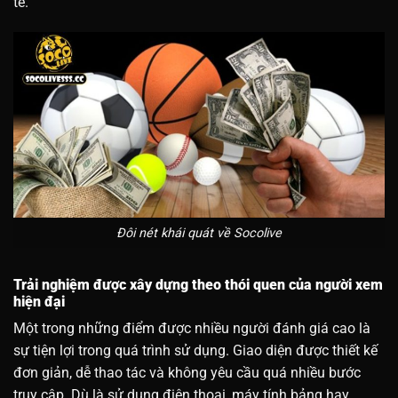
tế.
Đôi nét khái quát về Socolive
Trải nghiệm được xây dựng theo thói quen của người xem
hiện đại
Một trong những điểm được nhiều người đánh giá cao là
sự tiện lợi trong quá trình sử dụng. Giao diện được thiết kế
đơn giản, dễ thao tác và không yêu cầu quá nhiều bước
truy cập. Dù là sử dụng điện thoại, máy tính bảng hay