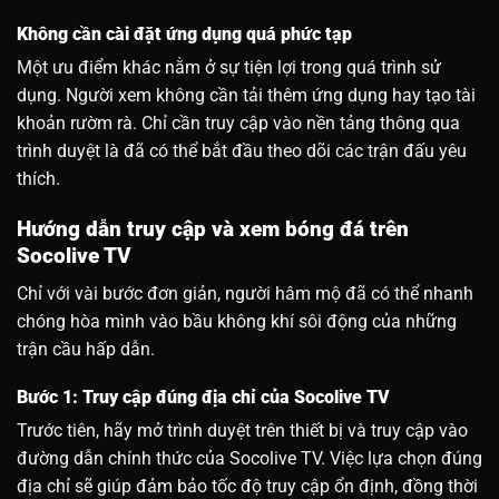
Không cần cài đặt ứng dụng quá phức tạp
Một ưu điểm khác nằm ở sự tiện lợi trong quá trình sử
dụng. Người xem không cần tải thêm ứng dụng hay tạo tài
khoản rườm rà. Chỉ cần truy cập vào nền tảng thông qua
trình duyệt là đã có thể bắt đầu theo dõi các trận đấu yêu
thích.
Hướng dẫn truy cập và xem bóng đá trên
Socolive TV
Chỉ với vài bước đơn giản, người hâm mộ đã có thể nhanh
chóng hòa mình vào bầu không khí sôi động của những
trận cầu hấp dẫn.
Bước 1: Truy cập đúng địa chỉ của Socolive TV
Trước tiên, hãy mở trình duyệt trên thiết bị và truy cập vào
đường dẫn chính thức của Socolive TV. Việc lựa chọn đúng
địa chỉ sẽ giúp đảm bảo tốc độ truy cập ổn định, đồng thời