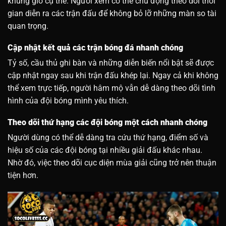
khung giờ cụ thể. Người xem có thể chủ động theo dõi thời
gian diễn ra các trận đấu để không bỏ lỡ những màn so tài
quan trọng.
Cập nhật kết quả các trận bóng đá nhanh chóng
Tỷ số, cầu thủ ghi bàn và những diễn biến nổi bật sẽ được
cập nhật ngay sau khi trận đấu khép lại. Ngay cả khi không
thể xem trực tiếp, người hâm mộ vẫn dễ dàng theo dõi tình
hình của đội bóng mình yêu thích.
Theo dõi thứ hạng các đội bóng một cách nhanh chóng
Người dùng có thể dễ dàng tra cứu thứ hạng, điểm số và
hiệu số của các đội bóng tại nhiều giải đấu khác nhau.
Nhờ đó, việc theo dõi cục diện mùa giải cũng trở nên thuận
tiện hơn.