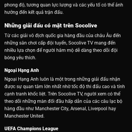
phong độ, tương quan lực lượng và các yếu tố có thể ảnh
hưởng đến kết quả trận đấu.
Những giải đấu có mặt trên Socolive
Từ các giải vô địch quốc gia hàng đầu của châu Âu đến
những sân chơi cấp đội tuyển, Socolive TV mang đến
nhiều lựa chọn để người hâm mộ dễ dàng theo dõi đội
bóng yêu thích.
Ngoại Hạng Anh
Ngoại Hạng Anh luôn là một trong những giải đấu nhận
được sự quan tâm lớn nhất nhờ tốc độ thi đấu cao và tính
cạnh tranh khốc liệt. Trên Socolive TV, người xem có thể
theo dõi những màn đối đầu hấp dẫn của các câu lạc bộ
hàng đầu như Manchester City, Arsenal, Liverpool hay
Manchester United.
UEFA Champions League