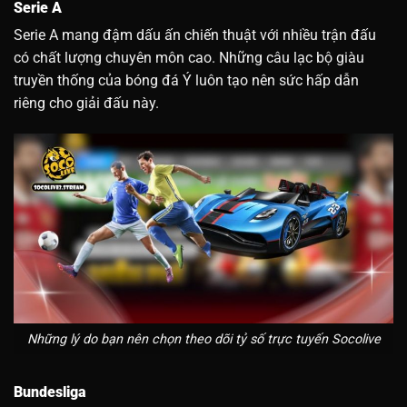
Serie A
Serie A mang đậm dấu ấn chiến thuật với nhiều trận đấu
có chất lượng chuyên môn cao. Những câu lạc bộ giàu
truyền thống của bóng đá Ý luôn tạo nên sức hấp dẫn
riêng cho giải đấu này.
Những lý do bạn nên chọn theo dõi tỷ số trực tuyến Socolive
Bundesliga