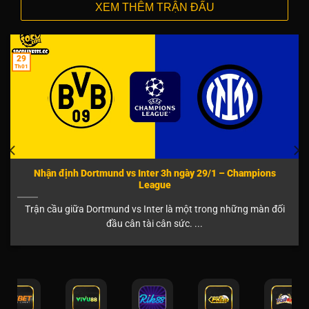
XEM THÊM TRẬN ĐẤU
29
Th01
Nhận định Dortmund vs Inter 3h ngày 29/1 – Champions
League
Trận cầu giữa Dortmund vs Inter là một trong những màn đối
đầu cân tài cân sức. ...