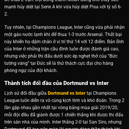
mạnh hủy diệt tại Serie A khi vừa hủy diệt Pisa với tỷ số 6-
2.
Tuy nhiên, tại Champions League, Inter cũng vừa phải nhận
một gáo nước lạnh khi để thua 1-3 trước Arsenal. Thất bại
này khiến họ dậm chân ở vị trí thứ 14 với 12 điểm. Bản lĩnh
của Inter ở những trận cầu đinh luôn được đánh giá cao,
nhưng việc phải thi đấu dưới sức ép nghẹt thở của “Bức
tường vàng” tại Đức sẽ là thử thách cực đại cho hàng
phòng ngự của đội khách.
Thành tích đối đầu của Dortmund vs Inter
Lịch sử đối đầu giữa
Dortmund vs Inter
tại Champions
League luôn diễn ra vô cùng kịch tính và khó đoán. Trong 2
lần gặp nhau gần nhất tại vòng bảng mùa giải 2019/20,
mỗi đội đều đã giành được 1 chiến thắng khi được thi đấu
trên sân nhà của mình. Inter thắng 2-0 tại San Siro, nhưng