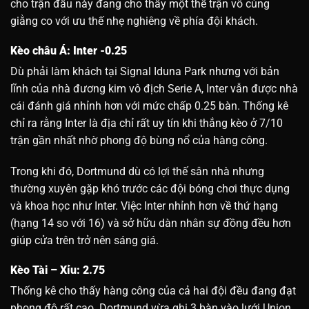
cho trận đấu này đang cho thấy một thế trận vô cùng
giằng co với ưu thế nhẹ nghiêng về phía đội khách.
Kèo châu Á: Inter -0.25
Dù phải làm khách tại Signal Iduna Park nhưng với bản
lĩnh của nhà đương kim vô địch Serie A, Inter vẫn được nhà
cái đánh giá nhỉnh hơn với mức chấp 0.25 bàn. Thống kê
chỉ ra rằng Inter là địa chỉ rất uy tín khi thắng kèo ở 7/10
trận gần nhất nhờ phong độ bùng nổ của hàng công.
Trong khi đó, Dortmund dù có lợi thế sân nhà nhưng
thường xuyên gặp khó trước các đội bóng chơi thực dụng
và khoa học như Inter. Việc Inter nhỉnh hơn về thứ hạng
(hạng 14 so với 16) và sở hữu dàn nhân sự đồng đều hơn
giúp cửa trên trở nên sáng giá.
Kèo Tài – Xỉu: 2.75
Thống kê cho thấy hàng công của cả hai đội đều đang đạt
phong độ rất cao. Dortmund vừa ghi 3 bàn vào lưới Union