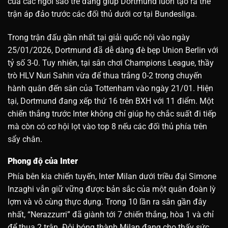
của các ngôi sao trẻ đang giúp Dortmund luôn tạo ra thế
trận áp đảo trước các đối thủ dưới cơ tại Bundesliga.
Trong trận đấu gần nhất tại giải quốc nội vào ngày
25/01/2026, Dortmund đã dễ dàng đè bẹp Union Berlin với
tỷ số 3-0. Tuy nhiên, tại sân chơi Champions League, thầy
trò HLV Nuri Sahin vừa để thua trắng 0-2 trong chuyến
hành quân đến sân của Tottenham vào ngày 21/01. Hiện
tại, Dortmund đang xếp thứ 16 trên BXH với 11 điểm. Một
chiến thắng trước Inter không chỉ giúp họ chắc suất đi tiếp
mà còn có cơ hội lọt vào top 8 nếu các đối thủ phía trên
sẩy chân.
Phong độ của Inter
Phía bên kia chiến tuyến, Inter Milan dưới triều đại Simone
Inzaghi vẫn giữ vững được bản sắc của một quân đoàn lỳ
lợm và vô cùng thực dụng. Trong 10 lần ra sân gần đây
nhất, “Nerazzurri” đã giành tới 7 chiến thắng, hòa 1 và chỉ
để thua 2 trận. Đội bóng thành Milan đang cho thấy sức